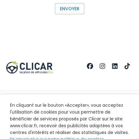
ENVOYER
Nos Agences
En savoir plus
Mentions légales
En cliquant sur le bouton «Accepter», vous acceptez
l'utilisation de cookies pour vous permettre de
Saint-Denis
Contact
CGL
bénéficier de services proposés par Clicar sur le site
www.clicar.fr, recevoir des publicités adaptées à vos
Recrutement
Mentions légales
centres d'intérêts et réaliser des statistiques de visites.
FAQ
Politique de confidentialité