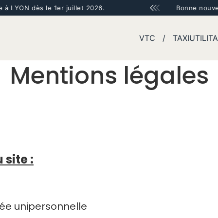
N dès le 1er juillet 2026.
Bonne nouvelle ! CL
VTC / TAXI
UTILIT
Mentions légales
site :
iée unipersonnelle