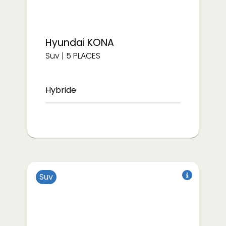
Hyundai
KONA
Suv
|
5
PLACES
Hybride
Suv
à partir de
à partir de
€/semaine
€/semaine
354
250