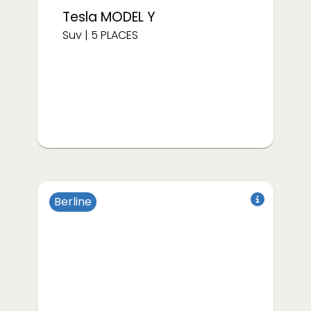
Tesla
MODEL Y
Suv
|
5
PLACES
Berline
à partir de
€/semaine
500
Électrique