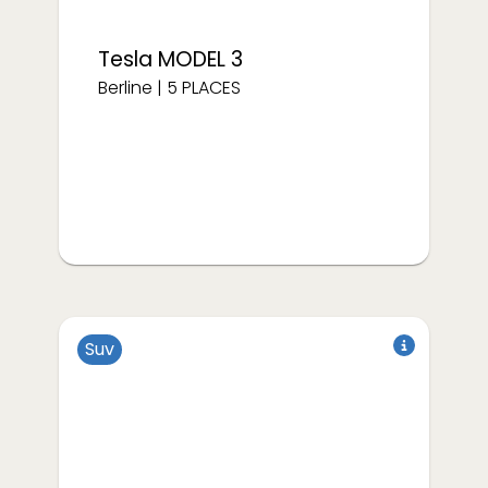
Tesla
MODEL 3
Berline
|
5
PLACES
Suv
à partir de
€/semaine
375
Électrique