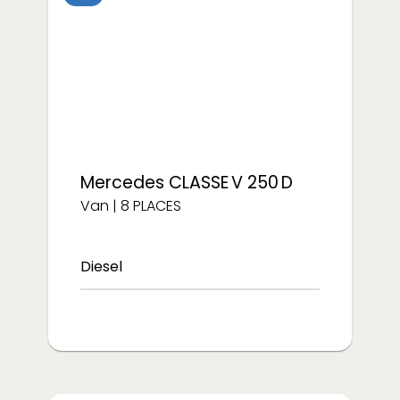
à partir de
à partir de
€/semaine
€/semaine
208
250
Mercedes
CLASSE V 250 D
Van
|
8
PLACES
Diesel