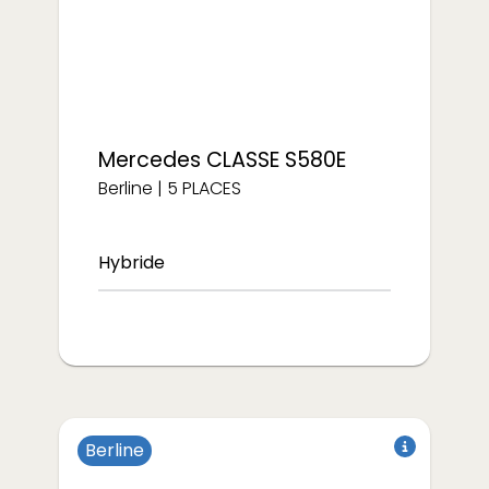
Électrique
Mercedes
CLASSE S580E
Berline
|
5
PLACES
Hybride
Berline
à partir de
à partir de