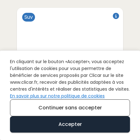
Suv
à partir de
€/semaine
333
En cliquant sur le bouton «Accepter», vous acceptez
l'utilisation de cookies pour vous permettre de
bénéficier de services proposés par Clicar sur le site
www.clicar.fr, recevoir des publicités adaptées à vos
Toyota
BZ4X
centres d'intérêts et réaliser des statistiques de visites.
Suv
|
5
PLACES
En savoir plus sur notre politique de cookies
Continuer sans accepter
Hybride
Accepter