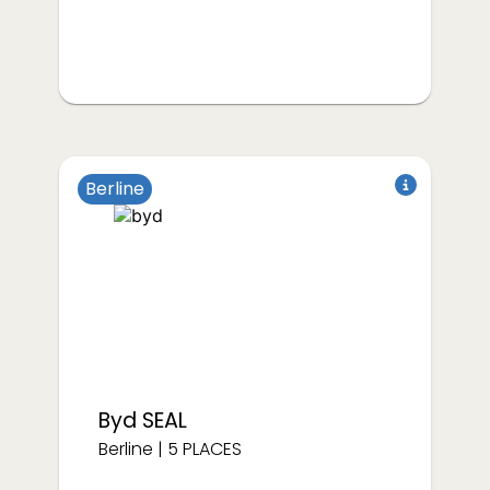
Berline
à partir de
€/semaine
333
Électrique
Byd
SEAL
Berline
|
5
PLACES