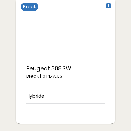
Break
à partir de
€/semaine
688
Peugeot
308 SW
Break
|
5
PLACES
Hybride