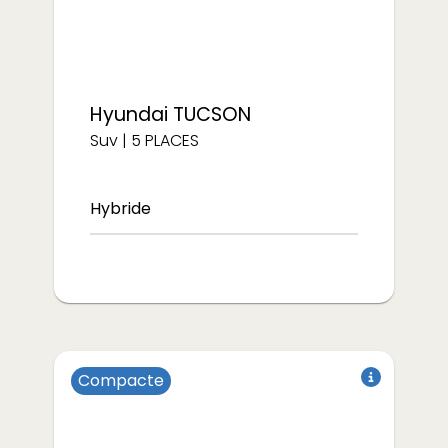
Hyundai
TUCSON
Suv
|
5
PLACES
Hybride
Compacte
à partir de
€/semaine
292