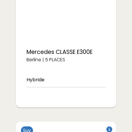
€/semaine
€/semaine
583
1458
Mercedes
CLASSE E300E
Berline
|
5
PLACES
Hybride
Suv