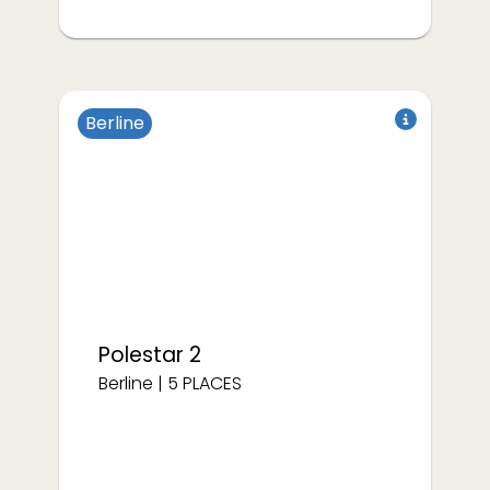
Berline
à partir de
à partir de
€/semaine
€/semaine
375
375
Polestar
2
Berline
|
5
PLACES