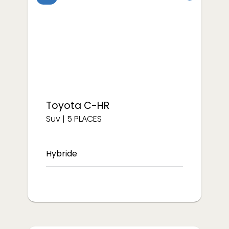
à partir de
€/semaine
479
Toyota
C-HR
Suv
|
5
PLACES
Hybride