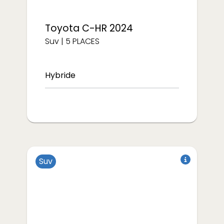
Toyota
C-HR 2024
Suv
|
5
PLACES
Hybride
Suv
à partir de
à partir de
€/semaine
€/semaine
313
275