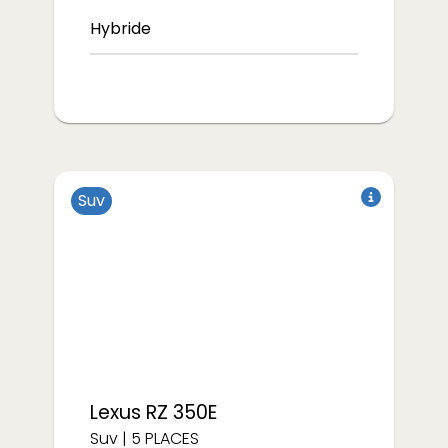
Hybride
Suv
à partir de
€/semaine
250
Lexus
RZ 350E
Suv
|
5
PLACES