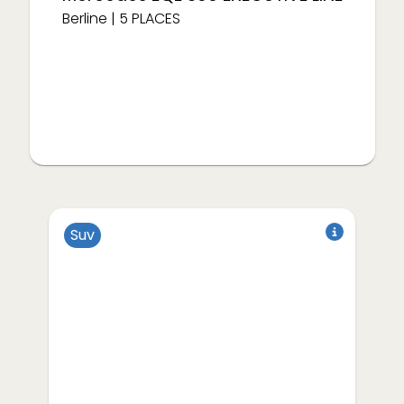
Berline
|
5
PLACES
Suv
à partir de
€/semaine
417
Électrique